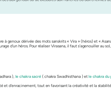
ure à genoux dérivée des mots sanskrits «
Vira
» (héros) et «
Asan
rage d'un héros. Pour réaliser
Virasana
, il faut s'agenouiller au so
adhara
),
le chakra sacré
(
chakra
Swadhisthana
) et
le chakra du 
 et d'enracinement, tout en favorisant la créativité et la stabilit