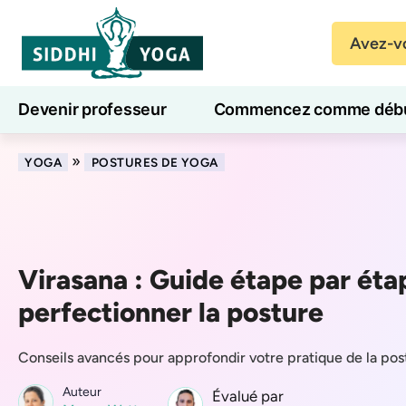
Avez-vo
Devenir professeur
Commencez comme débu
Cours de yoga en ligne
7 jours de bien-être
»
YOGA
POSTURES DE YOGA
Virasana : Guide étape par éta
perfectionner la posture
Conseils avancés pour approfondir votre pratique de la pos
Auteur
Évalué par