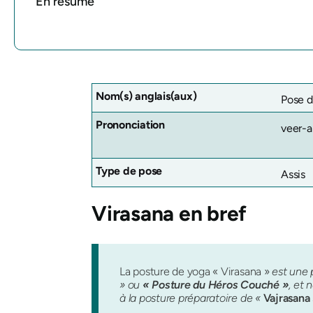
En résumé
Nom(s) anglais(aux)
Pose d
Prononciation
veer-
Type de pose
Assis
Virasana
en bref
La posture de yoga « Virasana »
est une 
» ou
« Posture du Héros Couché »
, et 
à la posture préparatoire de «
Vajrasana