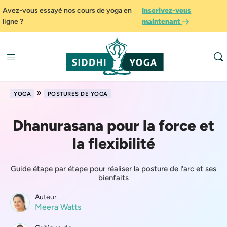
Avez-vous essayé nos cours de yoga en
Inscrivez-vous
ligne ?
maintenant
»
YOGA
POSTURES DE YOGA
Dhanurasana pour la force et
la flexibilité
Guide étape par étape pour réaliser la posture de l'arc et ses
bienfaits
Auteur
Meera Watts