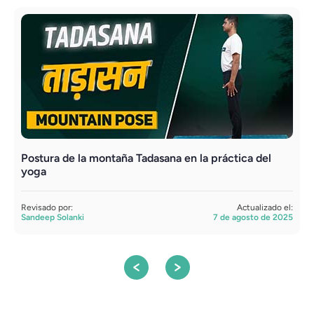
Postura de la montaña Tadasana en la práctica del
Y
yoga
t
Revisado por:
Actualizado el:
R
Sandeep Solanki
7 de agosto de 2025
S