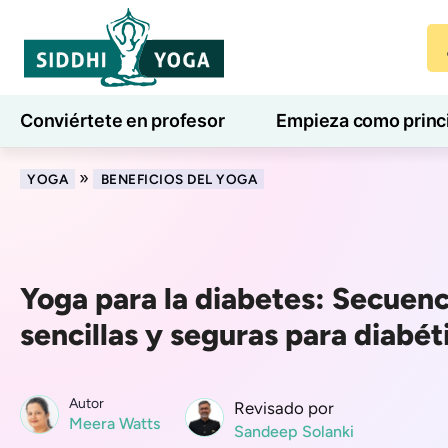
Conviértete en profesor
Empieza como princ
7 días de bienestar
Blog
Aprender
»
YOGA
BENEFICIOS DEL YOGA
Yoga para la diabetes: Secuen
sencillas y seguras para diabét
Autor
Revisado por
Meera Watts
Sandeep Solanki