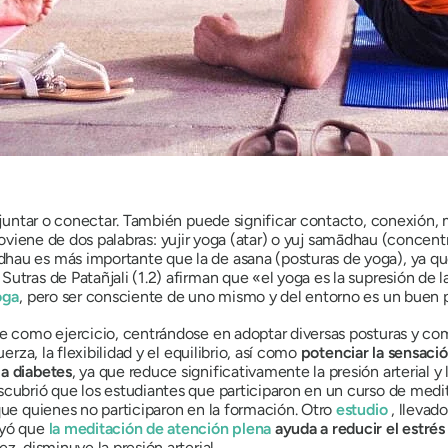
, juntar o conectar. También puede significar contacto, conexión, 
oviene de dos palabras:
yujir yoga
(atar) o
yuj samādhau
(concentra
dhau es más importante que la de
asana
(posturas de yoga), ya qu
utras de Patañjali (1.2) afirman que «el yoga es la supresión de 
oga
, pero ser consciente de uno mismo y del entorno es un buen pu
te como ejercicio, centrándose en adoptar diversas posturas y com
erza, la flexibilidad y el equilibrio, así como
potenciar la sensaci
la diabetes
, ya que reduce significativamente la presión arterial 
scubrió que los estudiantes que participaron en un curso de med
que quienes no participaron en la formación. Otro
estudio
, llevad
uyó que
la meditación de atención plena
ayuda a reducir el estrés 
vez, disminuye la presión arterial.