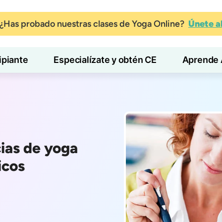
¿Has probado nuestras clases de Yoga Online?
Únete 
ipiante
Especialízate y obtén CE
Aprende 
cias de yoga
icos