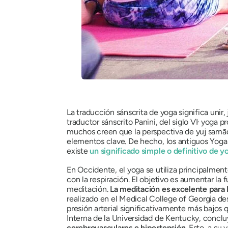
La traducción sánscrita de yoga significa unir
,
traductor sánscrito Panini, del siglo VI
yoga pr
muchos creen que la perspectiva de yuj samā
elementos clave. De hecho, los antiguos Yoga S
existe
un significado simple o definitivo de y
En Occidente, el yoga se utiliza principalmen
con la respiración. El objetivo es aumentar la fu
meditación.
La meditación es excelente para 
realizado en el Medical College of Georgia de
presión arterial significativamente más bajos 
Interna de la Universidad de Kentucky, concl
cerebrovasculares e hipertensión
. Esto, a su 