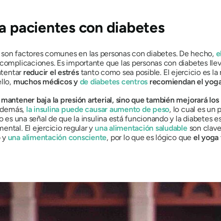
ra pacientes con diabetes
son factores comunes en las personas con diabetes. De hecho,
e
 complicaciones. Es importante que las personas con diabetes ll
ntentar
reducir el estrés
tanto como sea posible. El ejercicio es l
llo,
muchos médicos y
de diabetes
centros
recomiendan el yoga 
mantener baja la presión arterial, sino que también mejorará los 
Además,
la insulina puede causar aumento de peso
, lo cual es un
to es una señal de que la insulina está funcionando y la diabetes 
ntal. El ejercicio regular y
una alimentación saludable
son clave
o y
una alimentación consciente
, por lo que es lógico que
el yoga