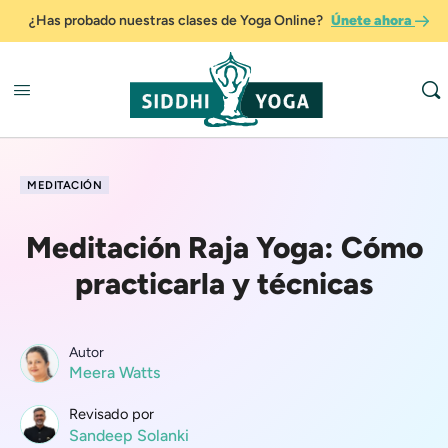
¿Has probado nuestras clases de Yoga Online?
Únete ahora
MEDITACIÓN
Meditación Raja Yoga: Cómo
practicarla y técnicas
Autor
Meera Watts
Revisado por
Sandeep Solanki