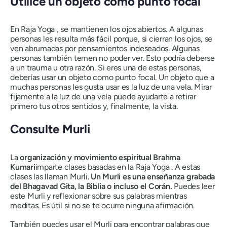
Utilice un objeto como punto focal
En
Raja Yoga
, se mantienen los ojos abiertos. A algunas
personas les resulta más fácil porque, si cierran los ojos, se
ven abrumadas por pensamientos indeseados. Algunas
personas también temen no poder ver. Esto podría deberse
a un trauma u otra razón. Si eres una de estas personas,
deberías usar un objeto como punto focal. Un objeto que a
muchas personas les gusta usar es la luz de una vela. Mirar
fijamente a la luz de una vela puede ayudarte a retirar
primero tus otros sentidos y, finalmente, la vista.
Consulte
Murli
La
organización y movimiento espiritual Brahma
Kumari
imparte clases basadas en la
Raja Yoga
. A estas
clases las llaman
Murli
.
Un
Murli
es una enseñanza grabada
del Bhagavad Gita, la Biblia o incluso el Corán.
Puedes leer
este
Murli
y reflexionar sobre sus palabras mientras
meditas. Es útil si no se te ocurre ninguna afirmación.
También puedes usar el
Murli
para encontrar palabras que