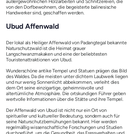
außergewöhnlichen Holzarbeiten und Schnitzereien, die
von den Dorfbewohnern, die begeisterte balinesische
Handwerker sind, geschaffen werden.
Ubud Affenwald
Der lokal als Heiliger Affenwald von Padangtegal bekannte
Naturschutzwald ist die Heimat grauer
Langschwanzmakaken und eine der beliebtesten
Touristenattraktionen von Ubud.
Wunderschöne antike Tempel und Statuen prägen das Bild
des Waldes. Da die meisten unter dichtem Laubwerk liegen
und nur wenig Sonnenlicht abbekommen, verleiht dies
dem Ort seine einzigartige, geheimnisvolle und
altertümliche Atmosphäre. Die ortskundigen Führer geben
wertvolle Informationen über die Stätte und ihre Tempel.
Der Affenwald von Ubud ist nicht nur ein Ort von
spiritueller und kultureller Bedeutung, sondern auch für
seine Naturschutzbemühungen bekannt. Hier werden
regelmäßig wissenschaftliche Forschungen und Studien
durchgeführt, um die Gesundheit, das Fressverhalten und