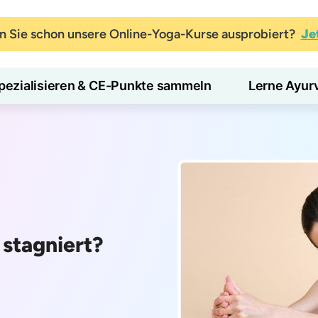
 Sie schon unsere Online-Yoga-Kurse ausprobiert?
Je
pezialisieren & CE-Punkte sammeln
Lerne Ayur
 stagniert?