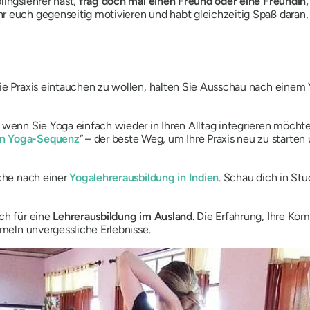
lingslehrer hast,
frag doch mal einen Freund oder eine Freundin, 
r euch gegenseitig motivieren und habt gleichzeitig Spaß daran, 
die Praxis eintauchen zu wollen, halten Sie Ausschau nach eine
, wenn Sie Yoga einfach wieder in Ihren Alltag integrieren möcht
en Yoga-Sequenz
“ – der beste Weg, um Ihre Praxis neu zu starten
uche nach einer
Yogalehrerausbildung in Indien
. Schau dich in St
ch für eine
Lehrerausbildung im Ausland
. Die Erfahrung, Ihre Ko
mmeln unvergessliche Erlebnisse.