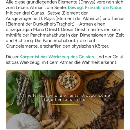
Alle diese grundlegenden Elemente (
Dravya
) vereinen sich
zum Leben.
Atman
, die Seele,
bewegt Prakrati, die Natur
.
Mit den drei
Gunas
–
Sattva
(Element der
Ausgewogenheit),
Rajas
(Element der Aktivität) und
Tamas
(Element der Dunkelheit/Trägheit) –
Atman
einen
einzigartigen
Mana
(Geist). Dieser Geist manifestiert sich
mithilfe der Panchmahabhuta in den Dimensionen von Zeit
und Richtung. Die Panchmahabhuta, die fünf
Grundelemente, erschaffen den physischen Körper.
Dieser
Körper ist das Werkzeug des Geistes
. Und der Geist
ist das Werkzeug, mit dem
Atman
die Wahrheit erkennt.