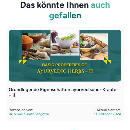
Das könnte Ihnen
auch
gefallen
Grundlegende Eigenschaften ayurvedischer Kräuter
E
– II
S
Rezension von:
Aktualisiert am:
R
Dr. Vikas Kumar Sangotra
11. Oktober 2024
D