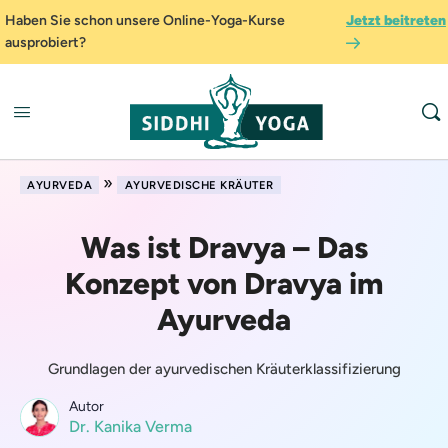
Haben Sie schon unsere Online-Yoga-Kurse
Jetzt beitreten
ausprobiert?
»
AYURVEDA
AYURVEDISCHE KRÄUTER
Was ist Dravya – Das
Konzept von Dravya im
Ayurveda
Grundlagen der ayurvedischen Kräuterklassifizierung
Autor
Dr. Kanika Verma