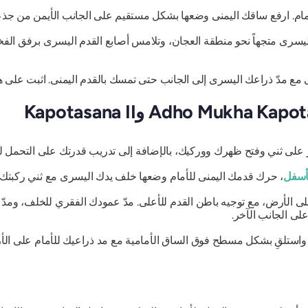
ام. ارفع ساقك اليمنى وضعها بشكل مستقيم على الجانب الأيمن من جذعك 
سرى متجهاً نحو منطقة العجان، وتلامس أصابع القدم اليسرى برفق الفخذ ا
ع مدّ ذراعك اليسرى إلى الجانب حتى تمسك بالقدم اليمنى. اثبت على هذ
ر على ثني وفتح ظهرك ووركيك، بالإضافة إلى تدريب قدرتك على التحمل لأ
لأسفل
، حرك قدمك اليمنى للأمام وضعها خلف يدك اليسرى مع ثني ركبتك بزاوية 0
على الأرض، مع توجيه باطن القدم للأعلى. مدّ عمودك الفقري للخلف، وم
لى الجانب الآخر.
واستلقِ بشكل مسطح فوق الساق الأمامية مع مد ذراعيك للأمام على الأ