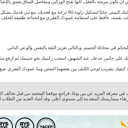
أن تكون مريحة بالفعل، لأنها تفتح الوركين ومفاصل الساق بعمق بالإضافة 
انزل على الأرض مستندًا على يديك وركبتيك. ادفع ركبتك اليمنى جانبًا لت
وقت نفسه، حافظ على استقامة عمودك الفقري مع انحناءة طفيفة للخلف
التحكم في محاذاة الجسم، وبالتالي تعزيز الثقة بالنفس والوعي الذاتي.
يك على جانبي جذعك. عند الشهيق، اسحب ركبتيك نحو جسمك ثم ارفع س
د كتفيك بتقريب لوحي الكتف من بعضهما البعض ومدّ عمودك الفقري. ض
ب في معرفة المزيد عن يين يوغا، فراجع موقعنا المعتمد من قبل تحالف ال
تقاء بممارستك المتقدمة إلى مستوى أعلى. وقد أشاد العديد من الطلاب الم