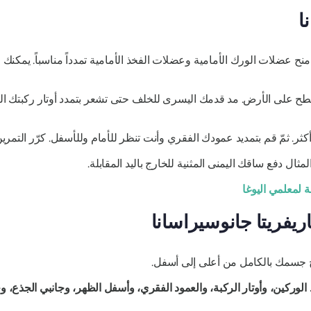
ا
لى منح عضلات الورك الأمامية وعضلات الفخذ الأمامية تمدداً مناسباً. يمكن
 على الأرض. مد قدمك اليسرى للخلف حتى تشعر بتمدد أوتار ركبتك اليم
كثر. ثمّ قم بتمديد عمودك الفقري وأنت تنظر للأمام وللأسفل. كرّر التمري
ل دفع ساقك اليمنى المثنية للخارج باليد المقابلة.
اريفريتا جانوسيراسانا
 جسمك بالكامل من أعلى إلى أسفل.
ط الوركين، وأوتار الركبة، والعمود الفقري، وأسفل الظهر، وجانبي الجذع، و