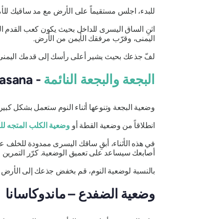
للبدء، اجلس مستقيماً على الأرض مع مد ساقيك للأم
اثنِ الساق اليسرى للداخل بحيث يكون كعب القدم الي
اليمنى، وقرّب مرفقك الأيمن من الأرض.
لفّ جذعك بحيث يشير أعلى رأسك إلى قدمك اليمنى م
البجعة والبجعة النائمة
- Adho Mukha Kapotasana وKapotasana II
وضعية البجعة وتنوعها أثناء النوم ستعمل بشكل كبي
انطلاقاً من وضعية القطة أو
وضعية الكلب المتجه ل
في هذه الأثناء، أبقِ ساقك اليسرى ممدودة للخلف 
أصابعك سيساعد على تعميق الوضعية. كرّر التمرين ع
بالنسبة لوضعية النوم، قم بخفض جذعك إلى الأرض 
وضعية الضفدع – ماندوكاسانا