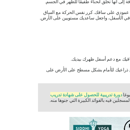
إلى أنها تخلق انحناءً طفيفًا للظهر في الجسم.
شكيل زاوية 90 درجة مع فخذيك، مع ثني قدمك بشكل عمودي على ساقك. كرر نفس الحركة مع الساق
 في الأسفل، واجعل ساعديك مستويين على الأرض.
اقيك مع دعم أسفل ظهرك بيديك.
ع ذراعيك للأمام بشكل مسطح على الأرض على
يوغا
دورة تدريبية للحصول على شهادة تدريب
سجلين فيه بالفوائد الكبيرة التي جنوها منه.