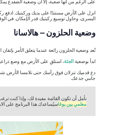
على الرغم من أنها صعبة، إلا أن وضعية الضفدع يمكن 
اليسرى، وحاول توسيع ركبتيك قدر الإمكان. في ال
وضعية الحلزون –
هالاسانا
تُعد وضعية الحلزون رائعة عندما يتعلق الأمر بإتقان 
ابدأ بوضعية
الجثة
، استلقِ على الأرض مع وضع ذراع
دع قدميك تنزلان فوق رأسك حتى تلامسا الأرض. ش
جانبي جذعك.
نأمل أن تكون القائمة مفيدة لك، وإذا كنت ترغ
معلمي يين يوغا
سيُساعدك هذا البرنامج على الار