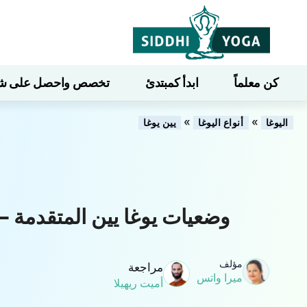
كن معلماً
ابدأ كمبتدئ
تخصص واحصل على شهاد
»
»
اليوغا
أنواع اليوغا
يين يوغا
وضعيات يوغا يين المتقدمة – ا
مؤلف
مراجعة
ميرا واتس
أميت ريهيلا