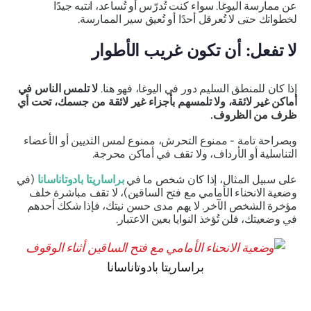
عن ممارسة اليوغا. سواء كنت تُدرّس أو تُساعد، انتبه جيدًا
لخطواتك حتى لا تُعرقل أحدًا أو تُعيق سير الممارسة.
لا تفعل: أن تكون غريب الأطوار
إذا كان للمنطق السليم دور في اليوغا، فهو هنا.
لا تلمس الناس في
أماكن غير لائقة، ولا تلمسهم بأجزاء غير لائقة من جسمك، تحت أي
ظرف من الظروف.
وبصراحة تامة - ممنوع التحرش، ممنوع لمس الثديين أو الأعضاء
التناسلية أو الأرداف، ولا تقف في أماكن محرجة.
على سبيل المثال، إذا كان شخص ما في
براساريتا بادوتاناسانا
(في
وضعية الانحناء الأمامي مع فتح الساقين)، لا تقف مباشرة خلف
مؤخرة الشخص الآخر. لا يهم مدى حسن نيتك، فإذا شكك أحدهم
في وضعيتك، فلن تُؤخذ النوايا بعين الاعتبار.
براساريتا بادوتاناسانا