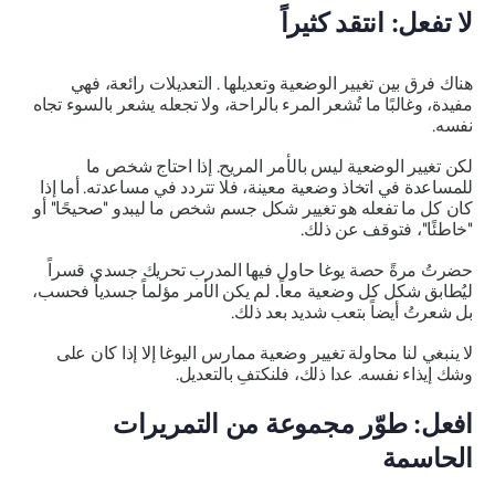
لا تفعل: انتقد كثيراً
هناك فرق بين
تغيير
الوضعية
وتعديلها
. التعديلات رائعة، فهي
مفيدة، وغالبًا ما تُشعر المرء بالراحة، ولا تجعله يشعر بالسوء تجاه
نفسه.
لكن تغيير الوضعية ليس بالأمر المريح. إذا احتاج شخص ما
للمساعدة في اتخاذ وضعية معينة، فلا تتردد في مساعدته. أما إذا
كان كل ما تفعله هو تغيير شكل جسم شخص ما ليبدو "صحيحًا" أو
"خاطئًا"، فتوقف عن ذلك.
حضرتُ مرةً حصة يوغا حاول فيها المدرب تحريك جسدي قسراً
ليُطابق شكل كل وضعية معاً
.
لم يكن الأمر مؤلماً جسدياً فحسب،
بل شعرتُ أيضاً بتعب شديد بعد ذلك.
لا ينبغي لنا محاولة
تغيير
وضعية ممارس اليوغا إلا إذا كان على
وشك إيذاء نفسه. عدا ذلك، فلنكتفِ بالتعديل.
افعل: طوّر مجموعة من التمريرات
الحاسمة