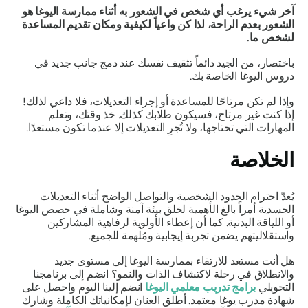
آخر شيء يرغب أي شخص في الشعور به أثناء ممارسة اليوغا هو
الشعور بعدم الراحة، لذا كن واعياً لكيفية ومكان تقديم المساعدة
لشخص ما.
باختصار، من الجيد دائماً تثقيف نفسك عند دمج جانب جديد في
دروس اليوغا الخاصة بك.
وإذا لم تكن مرتاحًا للمساعدة أو إجراء التعديلات، فلا داعي لذلك!
إذا كنت غير مرتاح، فسيكون طلابك كذلك. خذ وقتك، وتعلم
المهارات التي تحتاجها، ولا تُجرِ التعديلات إلا عندما تكون مستعدًا.
الخلاصة
يُعدّ احترام الحدود الشخصية والتواصل الواضح أثناء التعديلات
الجسدية أمراً بالغ الأهمية لخلق بيئة آمنة وشاملة في حصص اليوغا
أو اللياقة البدنية. كما أن إعطاء الأولوية لرفاهية المشاركين
واستقلاليتهم يضمن تجربة إيجابية ومُلهمة للجميع.
هل أنت مستعد للارتقاء بممارسة اليوغا إلى مستوى جديد
والانطلاق في رحلة لاكتشاف الذات والنمو؟ انضم إلى برنامجنا
التحويلي
برامج تدريب معلمي اليوغا
انضم إلينا اليوم واحصل على
شهادة مدرب يوغا معتمد. أطلق العنان لإمكانياتك الكاملة وشارك