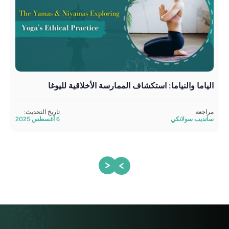
الياما والنياما: استكشاف الممارسة الأخلاقية لليوغا
منه
مراجعة:
تاريخ التحديث:
مراج
سانديب سولانكي
6 أغسطس 2025
ساند