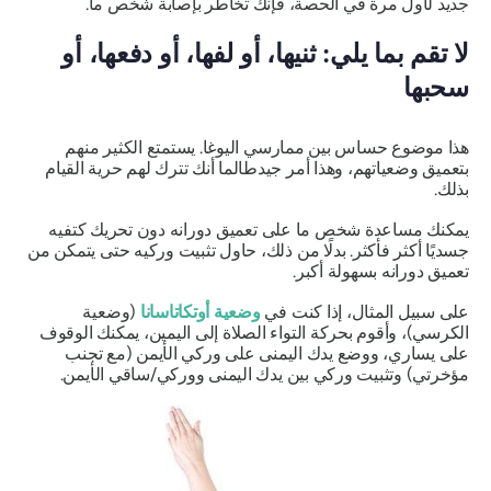
جديد لأول مرة في الحصة، فإنك تخاطر بإصابة شخص ما.
لا تقم بما يلي: ثنيها، أو لفها، أو دفعها، أو
سحبها
هذا موضوع حساس بين ممارسي اليوغا. يستمتع الكثير منهم
بتعميق وضعياتهم، وهذا أمر جيد
طالما أنك تترك لهم حرية القيام
بذلك.
يمكنك مساعدة شخص ما على تعميق دورانه دون تحريك كتفيه
جسديًا أكثر فأكثر. بدلًا من ذلك، حاول تثبيت وركيه حتى يتمكن من
تعميق دورانه بسهولة أكبر.
على سبيل المثال، إذا كنت في
وضعية أوتكاتاسانا
(وضعية
الكرسي)، وأقوم بحركة التواء الصلاة إلى اليمين، يمكنك الوقوف
على يساري، ووضع يدك اليمنى على وركي الأيمن (مع تجنب
مؤخرتي) وتثبيت وركي بين يدك اليمنى ووركي/ساقي الأيمن.