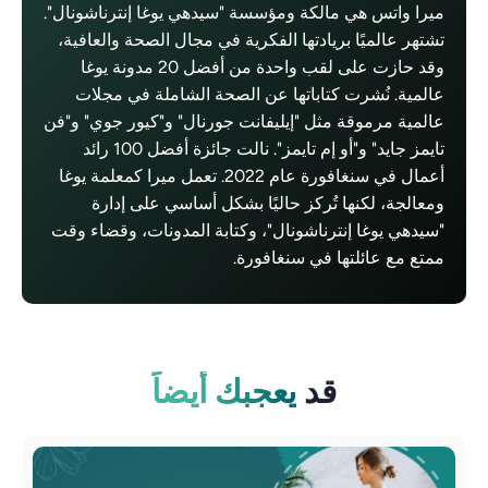
ميرا واتس هي مالكة ومؤسسة "سيدهي يوغا إنترناشونال".
تشتهر عالميًا بريادتها الفكرية في مجال الصحة والعافية،
وقد حازت على لقب واحدة من أفضل 20 مدونة يوغا
عالمية. نُشرت كتاباتها عن الصحة الشاملة في مجلات
عالمية مرموقة مثل "إيليفانت جورنال" و"كيور جوي" و"فن
تايمز جايد" و"أو إم تايمز". نالت جائزة أفضل 100 رائد
أعمال في سنغافورة عام 2022. تعمل ميرا كمعلمة يوغا
ومعالجة، لكنها تُركز حاليًا بشكل أساسي على إدارة
"سيدهي يوغا إنترناشونال"، وكتابة المدونات، وقضاء وقت
ممتع مع عائلتها في سنغافورة.
قد
يعجبك أيضاً