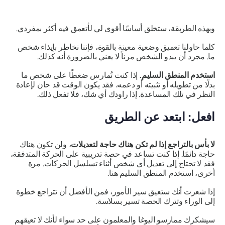
وبهذه الطريقة، ستخلق أساسًا أقوى لي لأتعمق فيه أكثر بمفردي.
كلما حاولنا تعميق وضعية معينة بالقوة، فإننا نخاطر بإيذاء شخص
ما. مجرد أن يبدو الشخص مرناً لا يعني بالضرورة أنه كذلك.
استخدم المنطق السليم.
إذا كنت تُمارس ضغطًا على شخص ما
بدلًا من تطويله أو تثبيته أو دعمه، فقد يكون الوقت قد حان لإعادة
النظر في تلك المساعدة. إذا راودك أي شك،
فلا تفعل ذلك.
افعل: ابتعد عن الطريق
لا بأس بالتراجع إذا لم تكن هناك حاجة لتعديلات
، ولن تكون هناك
حاجة دائمًا. إذا كنت تساعد في حصة تدريبية على الحركة المتدفقة،
فقد لا تحتاج إلى تعديل أي شخص أثناء تسلسل الحركات. مرة
أخرى، استخدم المنطق السليم هنا.
إذا شعرت أنك ستعيق سير الأمور، فمن الأفضل أن تتراجع خطوة
إلى الوراء وتترك الحصة تسير بسلاسة.
سيشكرك ممارسو اليوغا والمعلمون على حد سواء لأنك لا تعيقهم