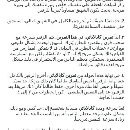
ركّز انتباهك للحظة على تنفسك. خفّض وتيرة تنفسك إلى وتيرة
مريحة، بحيث يكون الشهيق مساوياً تقريباً للزفير.
2. خذ نفسًا عميقًا، ثم أخرجه بالكامل. في الشهيق التالي، استنشق
حتى منتصف المسافة تقريبًا.
٣. ابدأ
تمرين كابالاباتي
. في
هذا التمرين
، يتم الزفير بسرعة مع
سحب قوي ومقصود للبطن. يُترك الشهيق ليحدث بشكل طبيعي
مع ارتخاء عضلات البطن. في البداية، قد لا يتمكن الممارس من
القيام بذلك بشكل مريح إلا لـ ٣٠ أو ٤٠ نفسًا، ولكن مع الممارسة
المستمرة، سيتمكن معظم الناس من الاستمرار في ذلك بشكل
مريح لعدة دقائق متواصلة.
٤. في نهاية هذه الجولة من
تمرين كابالاباتي
،
أخرج الزفير بالكامل.
عند نهاية الزفير، احبس أنفاسك طالما كان ذلك مريحًا. خذ نفسًا
عميقًا واحبس أنفاسك مرة أخرى، فقط طالما كان ذلك مريحًا. بعد
الزفير، عد إلى التنفس الطبيعي - كرر الخطوات من ٢ إلى ٤
حسب الحاجة.
تُعدّ سرعة ومدة
كابالاباتي
مسألة شخصية إلى حد كبير. ومع ذلك،
بشكل عام، سيجد معظم الناس أنه من الأنسب البدء ببطء ثم
زيادة سرعة التنفس تدريجياً.
يوصى بالبدء بجلسات قصيرة مدتها دقيقة أو دقيقتين، تتضمن ربما