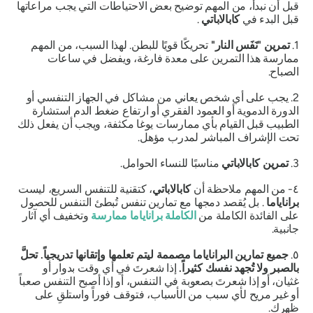
قبل أن نبدأ، من المهم توضيح بعض الاحتياطات التي يجب مراعاتها
قبل البدء في
كابالاباتي
.
1.
تمرين "نَفَس النار"
تحريكًا قويًا للبطن. لهذا السبب، من المهم
ممارسة هذا التمرين على معدة فارغة، ويفضل في ساعات
الصباح.
2. يجب على أي شخص يعاني من مشاكل في الجهاز التنفسي أو
الدورة الدموية أو العمود الفقري أو ارتفاع ضغط الدم استشارة
الطبيب قبل القيام بأي ممارسات يوغا مكثفة، ويجب أن يفعل ذلك
تحت الإشراف المباشر لمدرب مؤهل.
3.
تمرين كابالاباتي
مناسبًا للنساء الحوامل.
٤- من المهم ملاحظة أن
كابالاباتي
، كتقنية للتنفس السريع، ليست
براناياما
. بل يُقصد دمجها مع تمارين تنفس تُبطئ التنفس للحصول
على الفائدة الكاملة من
الكاملة
براناياما
ممارسة
وتخفيف أي آثار
جانبية.
٥.
جميع تمارين البراناياما مصممة ليتم تعلمها وإتقانها تدريجياً. تحلَّ
بالصبر ولا تُجهد نفسك كثيراً.
إذا شعرتَ في أي وقت بدوار أو
غثيان، أو إذا شعرتَ بصعوبة في التنفس، أو إذا أصبح التنفس صعباً
أو غير مريح لأي سبب من الأسباب، فتوقف فوراً واستلقِ على
ظهرك.