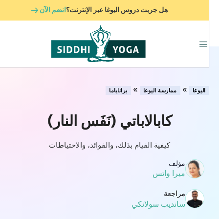
هل جربت دروس اليوغا عبر الإنترنت؟
انضم الآن
»
»
اليوغا
ممارسة اليوغا
براناياما
كابالاباتي (نَفَس النار)
كيفية القيام بذلك، والفوائد، والاحتياطات
مؤلف
ميرا واتس
مراجعة
سانديب سولانكي