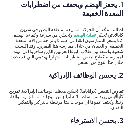
1. يحفز الهضم ويخفف من اضطرابات
المعدة الخفيفة
لطالما اعتُقد أن الحركة السريعة لمنطقة البطن في
تمرين
كابالاباتي
تُحفّز
عملية الهضم
وتُحسّن من سرعة وكفاءة الهضم.
كما يشعر الممارسون القدامى عمومًا بالراحة من آلام المعدة
الخفيفة أو الغثيان من خلال ممارسة
هذا التمرين
.
وقد اكتسب
شعبية واسعة بين طلاب اليوغا الغربيين الذين سافروا إلى الهند
لممارسته كعلاج لبعض اضطرابات الجهاز الهضمي التي قد تحدث
خلال هذا النوع من السفر.
2. يحسن الوظائف الإدراكية
تمارين التنفس (براناياما
) تُحسّن معظم الوظائف الإدراكية.
تمرين
كابالاباتي
يزيد من نشاط ثلاثة أنواع من موجات الدماغ: بيتا، وألفا،
وثيتا. ويُعتقد عمومًا أن موجات بيتا مرتبطة بالتركيز والتفكير
النقدي.
3. يحسن الاسترخاء