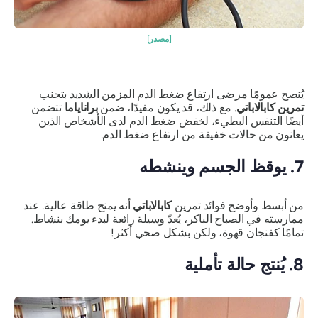
[مصدر]
يُنصح عمومًا مرضى ارتفاع ضغط الدم المزمن الشديد بتجنب
تمرين كابالاباتي
. مع ذلك، قد يكون مفيدًا، ضمن
براناياما
تتضمن
أيضًا التنفس البطيء، لخفض ضغط الدم لدى الأشخاص الذين
يعانون من حالات خفيفة من ارتفاع ضغط الدم.
7. يوقظ الجسم وينشطه
من أبسط وأوضح فوائد تمرين
كابالاباتي
أنه يمنح طاقة عالية. عند
ممارسته في الصباح الباكر، يُعدّ وسيلة رائعة لبدء يومك بنشاط.
تمامًا كفنجان قهوة، ولكن بشكل صحي أكثر!
8. يُنتج حالة تأملية