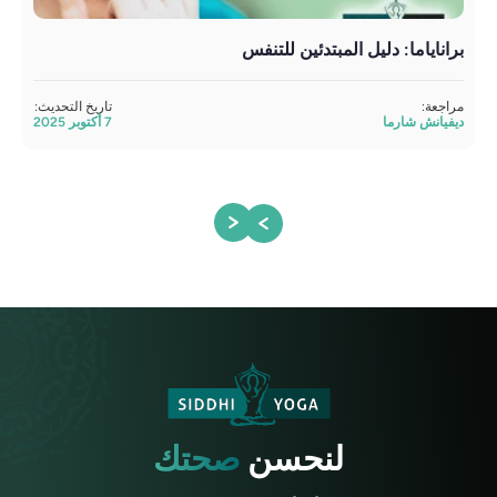
براناياما: دليل المبتدئين للتنفس
تما
مراجعة:
تاريخ التحديث:
مراج
ديفيانش شارما
7 أكتوبر 2025
ساند
لنحسن
صحتك