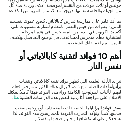
جولتين أو ثلاث جولات من التقنية الموضحة أعلاه، وزيادة مدة كل
من الجولة والجلسة نفسها تدريجياً مع اكتساب المزيد من الكفاءة.
بما أنك قادر على ممارسة تمارين
كابالاباتي
، يُنصح عمومًا بتقسيم
التمرين بفترات من حبس النفس بانتظام لموازنة مستويات ثاني
أكسيد الكربون في الدم. من المستحسن في هذه المرحلة
استشارة معلم متمرس لمساعدتك في توضيح التفاصيل وتكييف
التمرين مع احتياجاتك الشخصية.
أهم 10 فوائد لتقنية كابالاباتي أو
نفس النار
تتزايد الأدلة العلمية التي تُظهر فوائد تقنية
كابالاباتي
وتقنيات
براناياما
ذات الصلة . مع ذلك، لا يزال هناك الكثير مما يجب فعله
لفهم الآليات البيولوجية الكامنة وراء هذه الفوائد فهمًا كاملًا. يمكنك
الاطلاع على مراجعة أكاديمية لبعض هذه الدراسات العلمية
هنا
.
بعض فوائد
البراناياما
الخفية ذات طبيعة ذاتية أو روحية يصعب
قياسها كمياً. وتؤكد التجارب الفردية للممارسين هذه الفوائد، لذا
نشجعكم على استكشافها واختبار صحتها بأنفسكم.