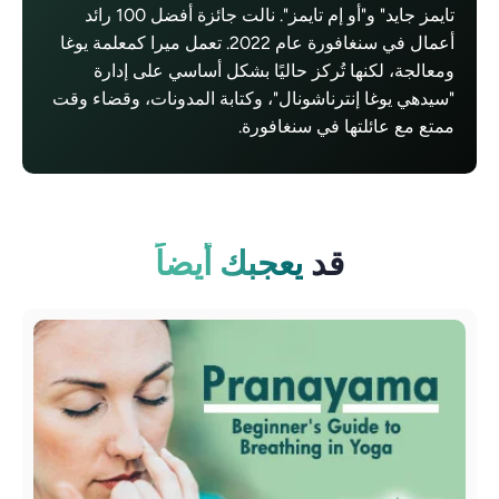
تايمز جايد" و"أو إم تايمز". نالت جائزة أفضل 100 رائد
أعمال في سنغافورة عام 2022. تعمل ميرا كمعلمة يوغا
ومعالجة، لكنها تُركز حاليًا بشكل أساسي على إدارة
"سيدهي يوغا إنترناشونال"، وكتابة المدونات، وقضاء وقت
ممتع مع عائلتها في سنغافورة.
قد
يعجبك أيضاً