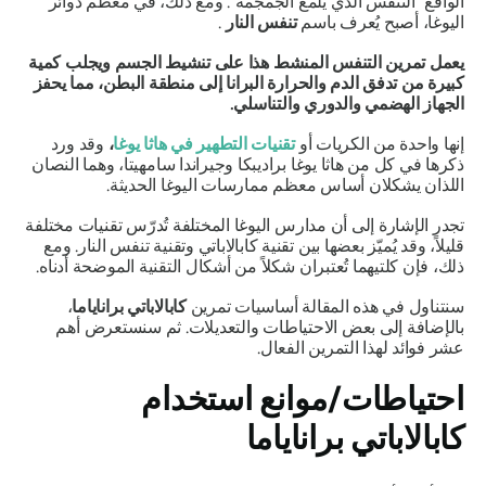
الواقع "التنفس الذي يلمع الجمجمة". ومع ذلك، في معظم دوائر
اليوغا، أصبح يُعرف باسم
تنفس النار
.
يعمل تمرين التنفس المنشط هذا على تنشيط الجسم ويجلب كمية
كبيرة من تدفق الدم والحرارة
البرانا
إلى منطقة البطن، مما يحفز
الجهاز الهضمي والدوري والتناسلي.
إنها واحدة من
الكريات
أو
تقنيات التطهير في هاثا يوغا
،
وقد ورد
ذكرها في كل من
هاثا يوغا براديبكا
وجيراندا
سامهيتا
، وهما النصان
اللذان يشكلان أساس معظم ممارسات اليوغا الحديثة.
تجدر الإشارة إلى أن مدارس اليوغا المختلفة تُدرّس تقنيات مختلفة
قليلاً، وقد يُميّز بعضها بين
تقنية كابالاباتي
وتقنية تنفس النار. ومع
ذلك، فإن كلتيهما تُعتبران شكلاً من أشكال التقنية الموضحة أدناه.
سنتناول في هذه المقالة أساسيات تمرين
كابالاباتي
براناياما
،
بالإضافة إلى بعض الاحتياطات والتعديلات. ثم سنستعرض أهم
عشر فوائد لهذا التمرين الفعال.
احتياطات/موانع استخدام
كابالاباتي
براناياما