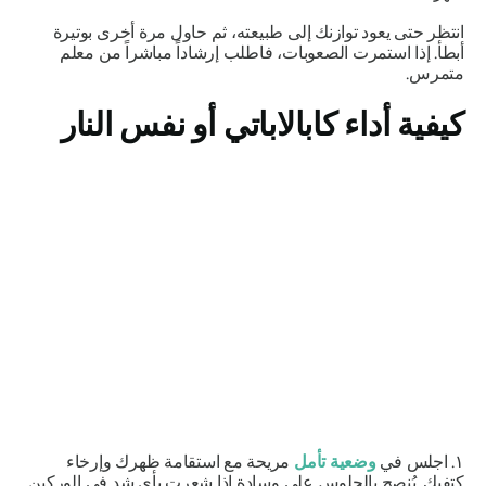
انتظر حتى يعود توازنك إلى طبيعته، ثم حاول مرة أخرى بوتيرة
أبطأ. إذا استمرت الصعوبات، فاطلب إرشاداً مباشراً من معلم
متمرس.
كيفية أداء
كابالاباتي
أو نفس النار
١. اجلس في
وضعية تأمل
مريحة مع استقامة ظهرك وإرخاء
كتفيك. يُنصح بالجلوس على وسادة إذا شعرت بأي شد في الوركين.