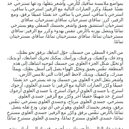
بمواضع ملامسة ساقيك للأرض، واشعر بثقلها، ودعها تسترخي. خذ
نفسًا عميقًا، وكرر العبارات التالية مع الزفير: استرخي يا ساقي،
استرخي يا ساقي، استرخي يا ساقي. خذ نفسًا عميقًا برفق، ومع
الزفير، كرر: ساقاي تسترخيان، ساقاي تسترخيان، ساقاي
تسترخيان. استنشق بعمق واشعر بجسمك السفلي وهو يسترخي
تمامًا ويتصل بوزنه بالأرض. تنفس بهدوء وكرر مع الزفير: ساقاي
مسترخيتان تمامًا، ساقاي مسترخيتان تمامًا، ساقاي مسترخيتان
تمامًا.
من الجزء السفلي من جسمك، حوّل انتباهك برفق نحو بطنك،
وجذعك، وكتفيك، ورقبتك، ورأسك. يمكنك تحريك أصابعك، أو يديك،
أو تخيّل شكل الجزء العلوي من جسمك لتوجيه انتباهك إلى هذه
المنطقة. تنفّس بعمق وتخيّل الهواء يصل إلى أسفل بطنك، ويملأ
صدرك، وكتفيك، ويديك. لاحظ الفراغات التي تلامس الأرض،
واشعر بثقل الجزء العلوي من جسمك ودعه يسترخي. خذ نفسًا
عميقًا وكرّر العبارات التالية مع الزفير: يا جسدي العلوي، أرجوك
استرخِ، يا جسدي العلوي أرجوك استرخِ، يا جسدي العلوي أرجوك
استرخِ. خذ شهيقًا خفيفًا آخر وكرّر مع الزفير: جسدي العلوي
يسترخي، جسدي العلوي مرتاح، وجسدي العلوي يسترخي. تنفّس
برفق، وشعر بجسدك العلوي وهو يُرخي أي توتر، ودع ثقله يتصل
تمامًا بالأرض. تنفّس برفق وكرّر مع الزفير: جسدي العلوي مسترخٍ
تمامًا، جسدي العلوي مسترخٍ تمامًا، وجسدي العلوي مسترخٍ تمامًا.
دع شهيقك التالي يملأ جسدك من أخمص قدميك إلى رأسك، وشعر