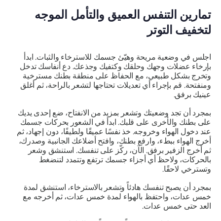
تمارين التنفس العميق والتأمل الموجه
لتخفيف التوتر
اجلس في وضعية مريحة وهيّئ جسمك للاسترخاء والثبات. ابدأ
بإرخاء عضلات وجهك وحلقك وكتفيك وجذعك. دع أنفاسك تدخل
وتخرج بشكل طبيعي، مع الحفاظ على منطقة بطنك مسترخية
ومنفتحة. قم بإجراء أي تعديلات تحتاجها لتشعر بالراحة، ثم أغلق
عينيك برفق.
بمجرد أن تجد وضعيتك وتشعر بمزيد من الانفتاح، ضع إحدى يديك
على بطنك والأخرى على قلبك. ابدأ في الشعور بحركات جسمك
عند دخول الهواء وخروجه. خذ نفسًا عميقًا ولطيفًا، دون إجهاد، ثم
أخرج الهواء ببطء، وارفع بطنك، وافتح أضلاعك الجانبية وصدرك،
ثم أخرج الزفير برفق. الآن، ركّز على تنفسك. استنشق وشعر
بالحركات، ولاحظ أي أجزاء جسمك ترتفع وتتمدد لتنضغط
وتسترخي لاحقًا.
بمجرد أن يصبح تنفسك هادئاً وتشعر بالاسترخاء، استنشق لمدة
خمس عدات، واحتفظ بالهواء لمدة خمس عدات، ثم أخرجه مع
العد حتى خمس عدات.