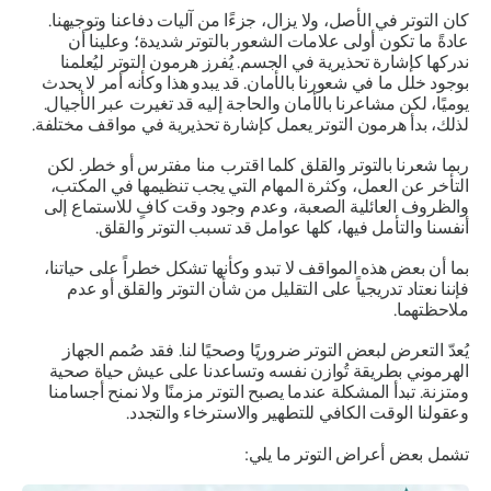
كان التوتر في الأصل، ولا يزال، جزءًا من آليات دفاعنا وتوجيهنا.
عادةً ما تكون أولى علامات الشعور بالتوتر شديدة؛ وعلينا أن
ندركها كإشارة تحذيرية في الجسم. يُفرز هرمون التوتر ليُعلمنا
بوجود خلل ما في شعورنا بالأمان. قد يبدو هذا وكأنه أمر لا يحدث
يوميًا، لكن مشاعرنا بالأمان والحاجة إليه قد تغيرت عبر الأجيال.
لذلك، بدأ هرمون التوتر يعمل كإشارة تحذيرية في مواقف مختلفة.
ربما شعرنا بالتوتر والقلق كلما اقترب منا مفترس أو خطر. لكن
التأخر عن العمل، وكثرة المهام التي يجب تنظيمها في المكتب،
والظروف العائلية الصعبة، وعدم وجود وقت كافٍ للاستماع إلى
أنفسنا والتأمل فيها، كلها عوامل قد تسبب التوتر والقلق.
بما أن بعض هذه المواقف لا تبدو وكأنها تشكل خطراً على حياتنا،
فإننا نعتاد تدريجياً على التقليل من شأن التوتر والقلق أو عدم
ملاحظتهما.
يُعدّ التعرض لبعض التوتر ضروريًا وصحيًا لنا. فقد صُمم الجهاز
الهرموني بطريقة تُوازن نفسه وتساعدنا على عيش حياة صحية
ومتزنة. تبدأ المشكلة عندما يصبح التوتر مزمنًا ولا نمنح أجسامنا
وعقولنا الوقت الكافي للتطهير والاسترخاء والتجدد.
تشمل بعض أعراض التوتر ما يلي: