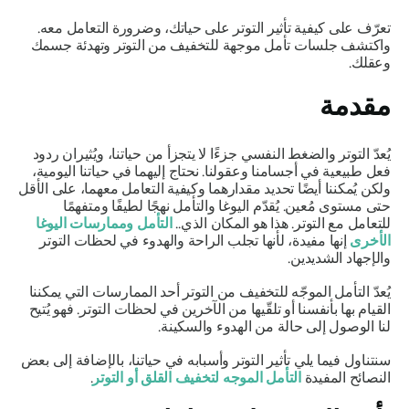
تعرّف على كيفية تأثير التوتر على حياتك، وضرورة التعامل معه.
واكتشف جلسات تأمل موجهة للتخفيف من التوتر وتهدئة جسمك
وعقلك.
مقدمة
يُعدّ التوتر والضغط النفسي جزءًا لا يتجزأ من حياتنا، ويُثيران ردود
فعل طبيعية في أجسامنا وعقولنا. نحتاج إليهما في حياتنا اليومية،
ولكن يُمكننا أيضًا تحديد مقدارهما وكيفية التعامل معهما، على الأقل
حتى مستوى مُعين. يُقدّم اليوغا والتأمل نهجًا لطيفًا ومتفهمًا
للتعامل مع التوتر. هذا هو المكان الذي..
التأمل وممارسات اليوغا
الأخرى
إنها مفيدة، لأنها تجلب الراحة والهدوء في لحظات التوتر
والإجهاد الشديدين.
يُعدّ التأمل الموجّه للتخفيف من التوتر أحد الممارسات التي يمكننا
القيام بها بأنفسنا أو تلقّيها من الآخرين في لحظات التوتر. فهو يُتيح
لنا الوصول إلى
حالة من الهدوء والسكينة.
سنتناول فيما يلي تأثير التوتر وأسبابه في حياتنا، بالإضافة إلى بعض
النصائح المفيدة
التأمل الموجه لتخفيف القلق أو التوتر
.