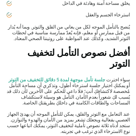
يخلق مساحة آمنة وهادئة في الداخل
استرخاء الجسم والعقل
يُنصح بالتأمل الموجه لكل من يعاني من القلق والتوتر. وبما أنه يُدار
من قبل ممارس أو معلم، فإنه يُعدّ ممارسة مناسبة في لحظات
التوتر الشديد، وكذلك عند المواظبة على روتيننا الصحي المعتاد.
أفضل نصوص التأمل لتخفيف
التوتر
سواء اخترت
جلسة تأمل موجهة لمدة 5 دقائق للتخفيف من التوتر
أو يمكنكِ اختيار جلسة استرخاء أطول، وتذكري أن مساحة التأمل
مُخصصة لاكتشافكِ أنتِ؛ فلا داعي للحكم على الآخرين لأن ذلك قد
يُسبب لكِ شعوراً بعدم الأمان. التأمل هو وسيلة لاستكشاف
المساحات والطاقات الكامنة في داخلكِ بطريقتكِ الخاصة.
عند التعامل مع التوتر والقلق، يمكن للتأمل الموجه أن يهدئ الجهاز
العصبي بفعالية ويجعلك تشعر بمزيد من الأمان والهدوء والتوازن.
ستجد أدناه ثلاثة نصوص تأملية لتخفيف التوتر، يمكنك اتباعها حسب
نوع الاسترخاء الذي ترغب في تجربته.