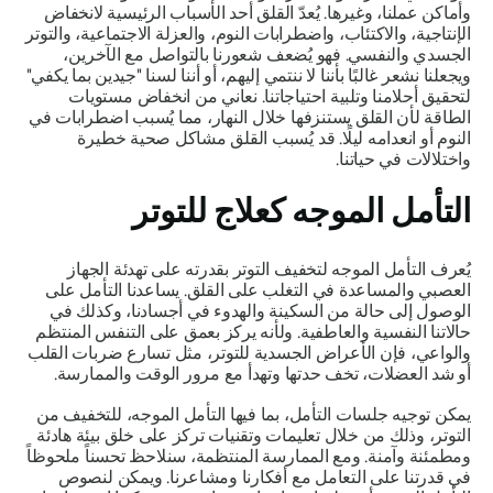
وأماكن عملنا، وغيرها. يُعدّ القلق أحد الأسباب الرئيسية لانخفاض
الإنتاجية، والاكتئاب، واضطرابات النوم، والعزلة الاجتماعية، والتوتر
الجسدي والنفسي. فهو يُضعف شعورنا بالتواصل مع الآخرين،
ويجعلنا نشعر غالبًا بأننا لا ننتمي إليهم، أو أننا لسنا "جيدين بما يكفي"
لتحقيق أحلامنا وتلبية احتياجاتنا. نعاني من انخفاض مستويات
الطاقة لأن القلق يستنزفها خلال النهار، مما يُسبب اضطرابات في
النوم أو انعدامه ليلًا. قد يُسبب القلق مشاكل صحية خطيرة
واختلالات في حياتنا.
التأمل الموجه كعلاج للتوتر
يُعرف التأمل الموجه لتخفيف التوتر بقدرته على تهدئة الجهاز
العصبي والمساعدة في التغلب على القلق. يساعدنا التأمل على
الوصول إلى حالة من السكينة والهدوء في أجسادنا، وكذلك في
حالاتنا النفسية والعاطفية. ولأنه يركز بعمق على التنفس المنتظم
والواعي، فإن الأعراض الجسدية للتوتر، مثل تسارع ضربات القلب
أو شد العضلات، تخف حدتها وتهدأ مع مرور الوقت والممارسة.
يمكن توجيه جلسات التأمل، بما فيها التأمل الموجه، للتخفيف من
التوتر، وذلك من خلال تعليمات وتقنيات تركز على خلق بيئة هادئة
ومطمئنة وآمنة. ومع الممارسة المنتظمة، سنلاحظ تحسناً ملحوظاً
في قدرتنا على التعامل مع أفكارنا ومشاعرنا. ويمكن لنصوص