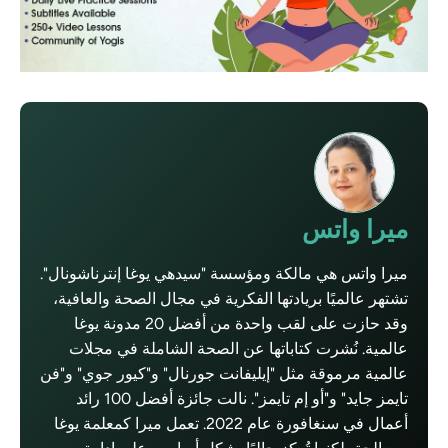
ميرا واتس
ميرا واتس هي مالكة ومؤسسة "سيدهي يوغا إنترناشونال".
تشتهر عالميًا بريادتها الفكرية في مجال الصحة والعافية،
وقد حازت على لقب واحدة من أفضل 20 مدونة يوغا
عالمية. نُشرت كتاباتها عن الصحة الشاملة في مجلات
عالمية مرموقة مثل "إيليفانت جورنال" و"كيور جوي" و"فن
تايمز جايد" و"أو إم تايمز". نالت جائزة أفضل 100 رائد
أعمال في سنغافورة عام 2022. تعمل ميرا كمعلمة يوغا