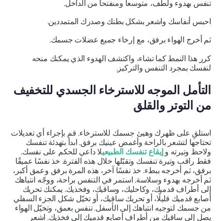
تنفس بهدوء ولطف، متوسعاً ومنفتحاً من الداخل.
احبس أنفاسك واشعر بشكل بطنك وصدرك المتمددين.
ثم أخرج الهواء برفق، مع إرخاء جميع عضلات جسمك.
كرر هذا النمط كما تشاء، واكتشف الهدوء الذي يمكنك منحه
لنفسك بمجرد التنفس والتركيز.
التأمل الموجه للاسترخاء الجسدي للتخفيف
من التوتر والقلق
استلقِ على ظهرك وهيئ جسمك للاسترخاء. قم بإجراء أي تعديلات
تحتاجها لتشعر بالراحة وأغمض عينيك برفق. ابدأ بتهدئة تنفسك
ولاحظ وتيرته و
إيقاع تنفسك الطبيعي
لا داعي للحكم على نفسك.
فقط راقب وتيرة تنفسك وتقبّلها خلال هذه الفترة. خذ نفسًا عميقًا
برفق، ثم أخرجه ببطء. خذ نفسًا آخر، هذه المرة برفق وعمق أكبر،
ثم أخرجه بهدوء وسلاسة. استمر في التنفس براحة، ووجّه انتباهك
إلى أطراف قدميك، وكاحليك، وساقيك، وفخذيك. يمكنك تحريك
أصابع قدميك قليلًا، أو تحريك ساقيك، أو تخيّل شكل الجزء السفلي
من جسمك لتوجيه انتباهك إلى الأسفل. تنفس بعمق، وتخيّل الهواء
يصل إلى ساقيك من أطراف أصابع قدميك إلى فخذيك. اشعر