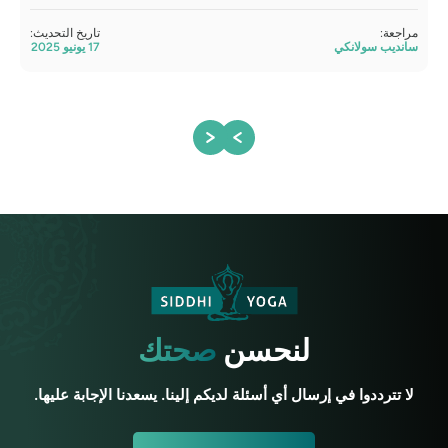
مراجعة:
تاريخ التحديث:
مراج
سانديب سولانكي
17 يونيو 2025
ساند
لنحسن
صحتك
لا تترددوا في إرسال أي أسئلة لديكم إلينا. يسعدنا الإجابة عليها.