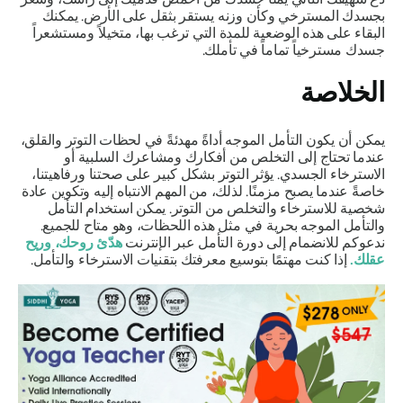
بجسدك المسترخي وكأن وزنه يستقر بثقل على الأرض. يمكنك
البقاء على هذه الوضعية للمدة التي ترغب بها، متخيلاً ومستشعراً
جسدك مسترخياً تماماً في تأملك.
الخلاصة
يمكن أن يكون التأمل الموجه أداةً مهدئةً في لحظات التوتر والقلق،
عندما تحتاج إلى التخلص من أفكارك ومشاعرك السلبية أو
الاسترخاء الجسدي. يؤثر التوتر بشكل كبير على صحتنا ورفاهيتنا،
خاصةً عندما يصبح مزمنًا. لذلك، من المهم الانتباه إليه وتكوين عادة
شخصية للاسترخاء والتخلص من التوتر. يمكن استخدام التأمل
والتأمل الموجه بحرية في مثل هذه اللحظات، وهو متاح للجميع.
ندعوكم للانضمام إلى دورة التأمل عبر الإنترنت
هدّئ روحك، وريح
عقلك
.
إذا كنت مهتمًا بتوسيع معرفتك بتقنيات الاسترخاء والتأمل.