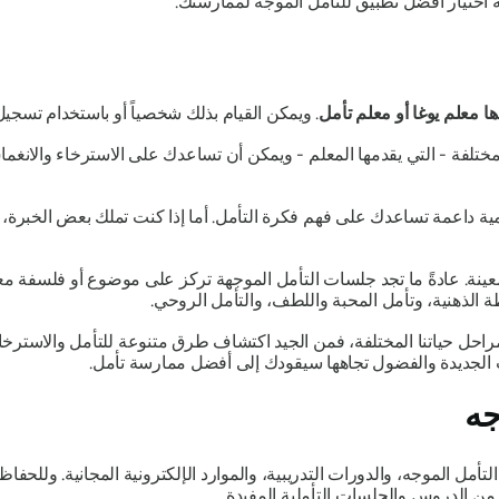
اختيار أفضل تطبيق للتأمل الموجه لممارستك.
ا معلم يوغا أو معلم تأمل
. ويمكن القيام بذلك شخصياً أو باستخدام تسجيل
لمختلفة - التي يقدمها المعلم - ويمكن أن تساعدك على الاسترخاء والان
عليمية داعمة تساعدك على فهم فكرة التأمل. أما إذا كنت تملك بعض الخبرة
عينة. عادةً ما تجد جلسات التأمل الموجهة تركز على موضوع أو فلسفة م
ظة الذهنية، وتأمل المحبة واللطف، والتأمل الروحي.
ي مراحل حياتنا المختلفة، فمن الجيد اكتشاف طرق متنوعة للتأمل والاستر
رب الجديدة والفضول تجاهها سيقودك إلى أفضل ممارسة تأمل.
جه
تأمل الموجه، والدورات التدريبية، والموارد الإلكترونية المجانية. وللحف
 من الدروس والجلسات التأملية المفيدة.