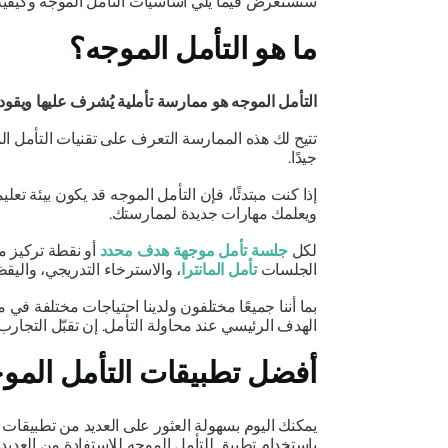
سنستعرض فيما يلي أساسيات التأمل الموجه وكيفية 
ما هو التأمل الموجه؟
التأمل الموجه هو ممارسة تأملية يُشرف عليها ويقوده
تتيح لك هذه الممارسة التعرف على تقنيات التأمل ا
جيدًا.
إذا كنت مبتدئًا، فإن التأمل الموجه قد يكون بيئة ت
ويعلمك مهارات جديدة لممارستك.
لكل
جلسة تأمل موجهة هدف محدد
أو نقطة تركيز م
الجلسات
تأمل المانترا
، والاسترخاء التدريجي، واليق
بما أننا جميعًا مختلفون ولدينا احتياجات مختلفة ف
الهدف الرئيسي عند محاولة التأمل. إن تقبّل التجا
أفضل تطبيقات التأمل المو
يمكنك اليوم بسهولة العثور على العديد من تطبيقات ال
باستخدام تطبيق للتأمل الموجه للاستفادة من العديد