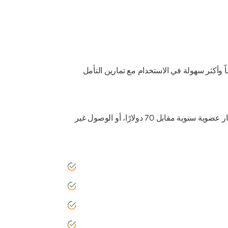
نظيماً وأكثر سهولة في الاستخدام مع تمارين التأمل
للحصول على نسخة تجريبية مجانية لمدة سبعة أيام، ثم تقرر لاحقًا ما إذا كنت ترغب في الاشتراك. يمكنك اختيار عضوية سنوية مقابل 70 دولارًا، أو الوصول غير