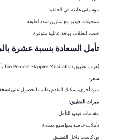
موسيقى هادئة في الخلفية
تسجيلات فيديو مع تمارين تمدد لطيفة
خصم للطلاب وباقة عائلية متوفرة
تأمل السعادة بنسبة عشرة بالم
يُعرف تطبيق Ten Percent Happier Meditation بأنه أحد أفضل تطبيقات التأمل الموجه للمبتدئين، وهو خيار رائع لأي شخص مهتم بالتأمل وللمبتدئين.
سعر:
مرة أخرى، يمكنك التقدم بطلب للحصول على
نسخة ت
ميزات التطبيق:
مقدمات فيديو التأمل
تأملات خاصة بمواضيع محددة
بودكاست داخل التطبيق