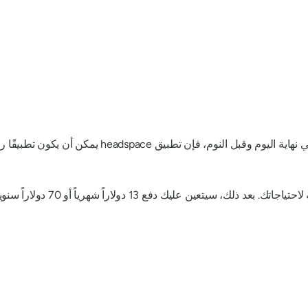
تطبيق headspace يمكن أن يكون تطبيقًا رائعًا للبدء به.
د ذلك، سيتعين عليك دفع 13 دولاراً شهرياً أو 70 دولاراً سنوياً كاشتراك.